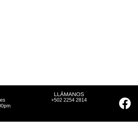
O
LLÁMANOS
nes
+502 2254 2814
:00pm